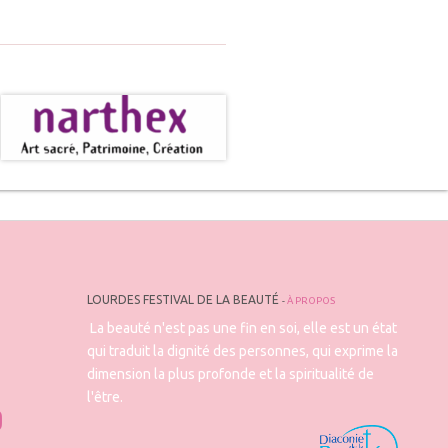
LOURDES FESTIVAL DE LA BEAUTÉ
-
À PROPOS
La beauté n'est pas une fin en soi, elle est un état
qui traduit la dignité des personnes, qui exprime la
dimension la plus profonde et la spiritualité de
l'être.