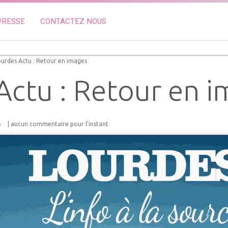
PRESSE
CONTACTEZ NOUS
urdes Actu : Retour en images
Actu : Retour en 
| aucun commentaire pour l'instant
e