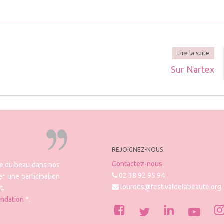
Lire la suite
Sur Nartex
REJOIGNEZ-NOUS
Contactez-nous
re du beau dans nos
02 38 92 95 94
r une participation
lourdes@festivaldelabeaute.org
t.
ondation
*.