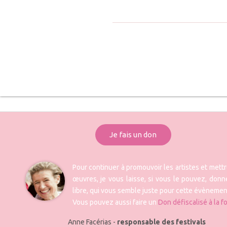
Je fais un don
Pour continuer à promouvoir les artistes et mett
œuvres, je vous laisse, si vous le pouvez, donne
libre, qui vous semble juste pour cette évènemen
Vous pouvez aussi faire un
Don défiscalisé à la f
Anne Facérias -
responsable des festivals