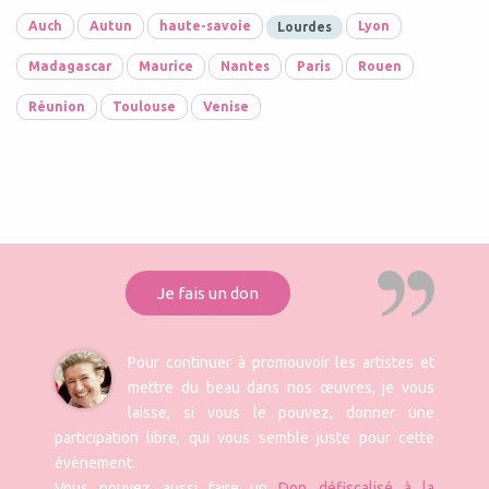
Auch
Autun
haute-savoie
Lyon
Lourdes
Madagascar
Maurice
Nantes
Paris
Rouen
Réunion
Toulouse
Venise
Je fais un don
Pour continuer à promouvoir les artistes et
mettre du beau dans nos œuvres, je vous
laisse, si vous le pouvez, donner une
participation libre, qui vous semble juste pour cette
évènement.
Vous pouvez aussi faire un
Don défiscalisé à la