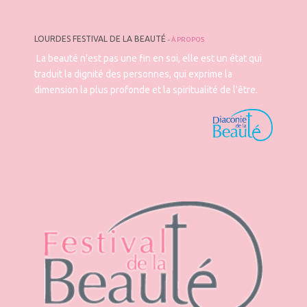
LOURDES FESTIVAL DE LA BEAUTÉ
-
À PROPOS
La beauté n'est pas une fin en soi, elle est un état qui
traduit la dignité des personnes, qui exprime la
dimension la plus profonde et la spiritualité de l'être.