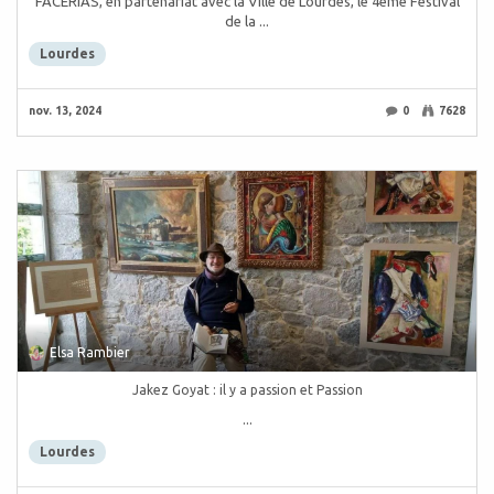
FACERIAS, en partenariat avec la Ville de Lourdes, le 4ème Festival
de la ...
Lourdes
nov. 13, 2024
0
7628
Elsa Rambier
Jakez Goyat : il y a passion et Passion
...
Lourdes