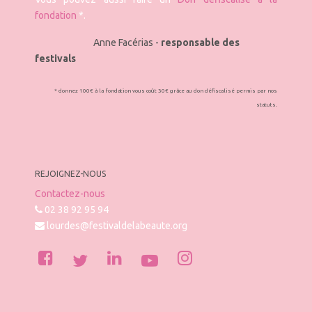
fondation
*.
Anne Facérias -
responsable des
festivals
* donnez 100€ à la fondation vous coût 30€ grâce au don défiscalisé permis par nos
statuts.
REJOIGNEZ-NOUS
Contactez-nous
02 38 92 95 94
lourdes@festivaldelabeaute.org